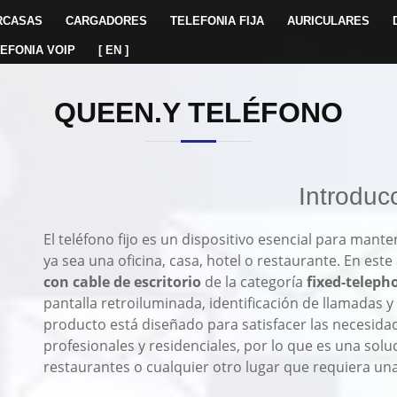
RCASAS
CARGADORES
TELEFONIA FIJA
AURICULARES
EFONIA VOIP
[ EN ]
QUEEN.Y TELÉFONO
Introduc
El teléfono fijo es un dispositivo esencial para man
ya sea una oficina, casa, hotel o restaurante. En est
con cable de escritorio
de la categoría
fixed-teleph
pantalla retroiluminada, identificación de llamadas y
producto está diseñado para satisfacer las necesid
profesionales y residenciales, por lo que es una solu
restaurantes o cualquier otro lugar que requiera una