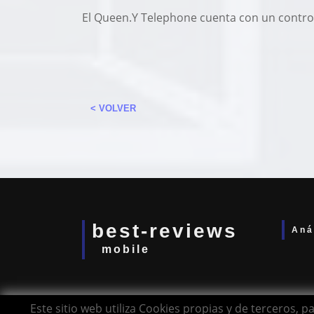
El Queen.Y Telephone cuenta con un contro
< VOLVER
best-reviews
Aná
mobile
Este sitio web utiliza Cookies propias y de terceros, 